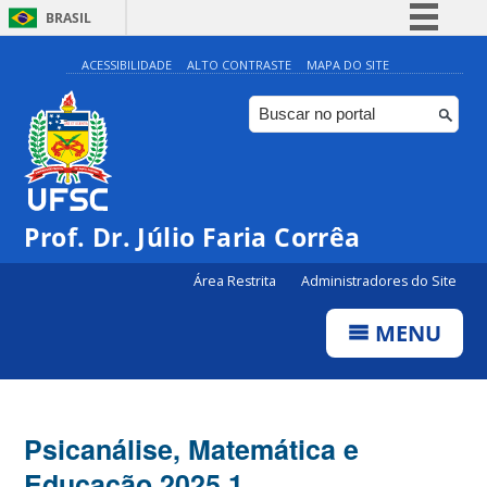
BRASIL
Simplifique!
ACESSIBILIDADE
ALTO CONTRASTE
MAPA DO SITE
Comunica BR
Participe
Acesso à informação
Legislação
Prof. Dr. Júlio Faria Corrêa
Canais
Área Restrita
Administradores do Site
MENU
Psicanálise, Matemática e
Educação 2025.1