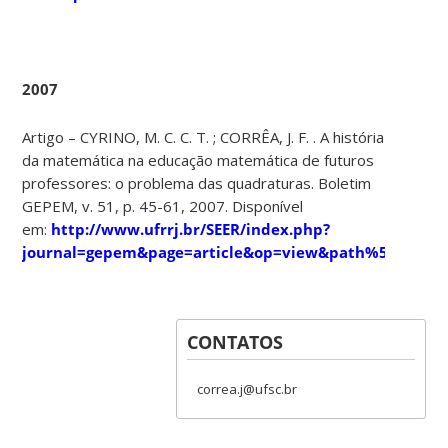
2007
Artigo – CYRINO, M. C. C. T. ; CORRÊA, J. F. . A história
da matemática na educação matemática de futuros
professores: o problema das quadraturas. Boletim
GEPEM, v. 51, p. 45-61, 2007. Disponível
em:
http://www.ufrrj.br/SEER/index.php?
journal=gepem&page=article&op=view&path%5B%5D
CONTATOS
correa.j@ufsc.br