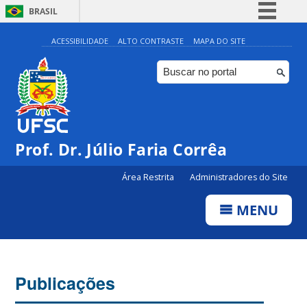
BRASIL
Simplifique!
ACESSIBILIDADE
ALTO CONTRASTE
MAPA DO SITE
Comunica BR
Participe
Acesso à informação
Legislação
Prof. Dr. Júlio Faria Corrêa
Canais
Área Restrita
Administradores do Site
MENU
Publicações