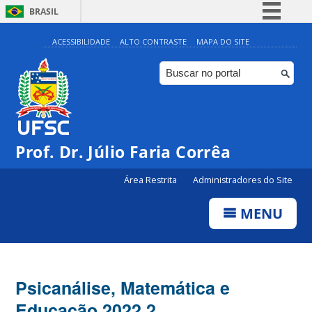
BRASIL
Simplifique!
ACESSIBILIDADE
ALTO CONTRASTE
MAPA DO SITE
Comunica BR
Participe
Acesso à informação
Legislação
Prof. Dr. Júlio Faria Corrêa
Canais
Área Restrita
Administradores do Site
MENU
Psicanálise, Matemática e
Educação 2022.2