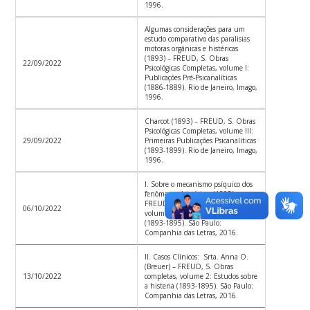
1996.
Algumas considerações para um
estudo comparativo das paralisias
motoras orgânicas e histéricas
(1893) – FREUD, S. Obras
22/09/2022
Psicológicas Completas, volume I:
Publicações Pré-Psicanalíticas
(1886-1889). Rio de Janeiro, Imago,
1996.
Charcot (1893) – FREUD, S. Obras
Psicológicas Completas, volume III:
29/09/2022
Primeiras Publicações Psicanalíticas
(1893-1899). Rio de Janeiro, Imago,
1996.
I. Sobre o mecanismo psíquico dos
fenômenos histéricos (1895) –
FREUD, S. Obras completas,
06/10/2022
volume 2: Estudos sobre a histeria
(1893-1895). São Paulo:
Companhia das Letras, 2016.
II. Casos Clínicos: Srta. Anna O.
(Breuer) – FREUD, S. Obras
13/10/2022
completas, volume 2: Estudos sobre
a histeria (1893-1895). São Paulo:
Companhia das Letras, 2016.